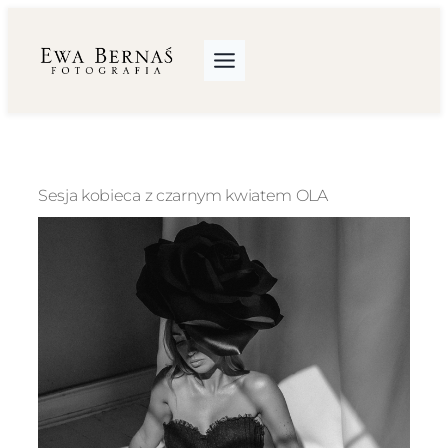
Przejdź
do
treści
Sesja kobieca z czarnym kwiatem OLA